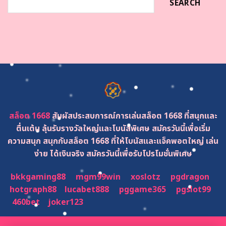
SEARCH
สล็อต 1668
สัมผัสประสบการณ์การเล่นสล็อต 1668 ที่สนุกและ
ตื่นเต้น ลุ้นรับรางวัลใหญ่และโบนัสพิเศษ สมัครวันนี้เพื่อเริ่ม
ความสนุก สนุกกับสล็อต 1668 ที่ให้โบนัสและแจ็คพอตใหญ่ เล่น
ง่าย ได้เงินจริง สมัครวันนี้เพื่อรับโปรโมชั่นพิเศษ
bkkgaming88
mgm99win
xoslotz
pgdragon
hotgraph88
lucabet888
pggame365
pgslot99
460bet
joker123